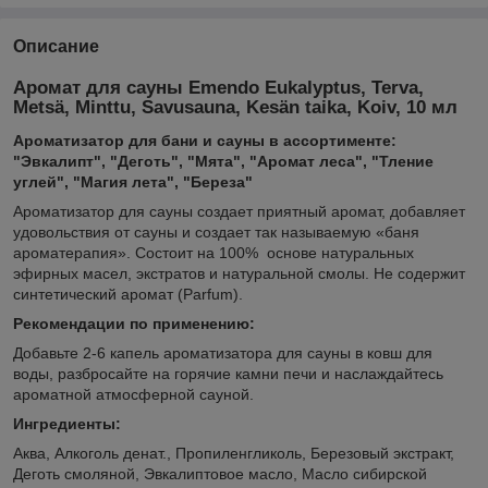
Описание
Аромат для сауны Emendo Eukalyptus, Terva,
Metsä, Minttu, Savusauna, Kesän taika, Koiv, 10 мл
Ароматизатор для бани и сауны в ассортименте:
"Эвкалипт", "Деготь", "Мята", "Аромат леса", "Тление
углей", "Магия лета", "Береза"
Ароматизатор для сауны создает приятный аромат, добавляет
удовольствия от сауны и создает так называемую «баня
ароматерапия». Состоит на 100% основе натуральных
эфирных масел, экстратов и натуральной смолы. Не содержит
синтетический аромат (Parfum).
Рекомендации по применению:
Добавьте 2-6 капель ароматизатора для сауны в ковш для
воды, разбросайте на горячие камни печи и наслаждайтесь
ароматной атмосферной сауной.
Ингредиенты:
Аква, Алкоголь денат., Пропиленгликоль, Березовый экстракт,
Деготь смоляной, Эвкалиптовое масло, Масло сибирской