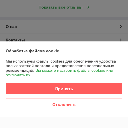
Показать все отзывы
О нас
Контакты
Обработка файлов cookie
Доставка и оплата
Мы используем файлы cookies для обеспечения удобства
пользователей портала и предоставления персональных
График работы
рекомендаций.
Вы можете настроить файлы cookies или
отключить их.
Полная версия сайта
Принять
Политика обработки cookies
Отклонить
Сайт создан на платформе Deal.by