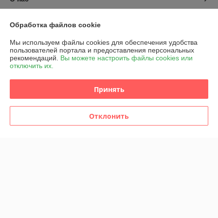
Контакты
Обработка файлов cookie
Мы используем файлы cookies для обеспечения удобства
Доставка и оплата
пользователей портала и предоставления персональных
рекомендаций.
Вы можете настроить файлы cookies или
отключить их.
График работы
Принять
Полная версия сайта
Политика обработки cookies
Отклонить
Сайт создан на платформе Deal.by
Информация для покупателя
Индивидуальный предприниматель:
ИП Марегаспарян Светлана