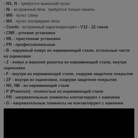
›
NS, N
- требуется выносной пульт
›
Ni
- встроенный блок, требуется только панель
›
MN
- пульт сбоку
›
MX
- пульт посередине печи
›
Combi
- встроенный парогенератор
r> ›
V12
- 12 тэнов
›
CNR
- угловая установка
›
WL
- пристенная установка
›
PR
- профессиональные
›
В
- наружный кожух их нержавеющей стали, остальные части
из оцинковки
›
Z
- кожух и верхняя решетка из нержавеющей стали, внутри
оцинковка
›
F
- внутри из нержавеющей стали, снаружи защитное покрытие
›
ZF
- внутри из оцинковки, снаружи защитное покрытие
›
NS, NB
- из нержавеющей стали
›
P (Premium)
- полностью из нержавеющей стали
›
PR
- нагревательные элементы контактируют с камнями
›
G
- нагревательные элементы не контактируют с камнями