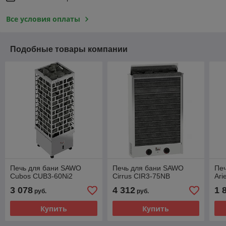
Все условия оплаты
Подобные товары компании
Печь для бани SAWO
Печь для бани SAWO
Пе
Cubos CUB3-60Ni2
Cirrus CIR3-75NB
Ari
3 078
4 312
1 
руб.
руб.
Купить
Купить