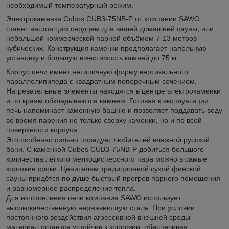
необходимый температурный режим.
Электрокаменка Cubos CUB3-75NB-P от компании SAWO
станет настоящим сердцем для вашей домашней сауны, или
небольшой коммерческой парной объёмом 7-13 метров
кубических. Конструкция каменки предполагает напольную
установку и большую вместимость камней до 75 кг.
Корпус печи имеет нетипичную форму вертикального
параллелипипеда с квадратным поперечным сечением.
Нагревательные элементы находятся в центре электрокаменки
и по краям обкладываются камнем. Готовая к эксплуатации
печь напоминает каменную башню и позволяет поддавать воду
во время парения не только сверху каменки, но и по всей
поверхности корпуса.
Это особенно сильно порадует любителей влажной русской
бани. С каменкой Cubos CUB3-75NB-P добиться большого
количества лёгкого мелкодисперсного пара можно в самые
короткие сроки. Ценителям традиционной сухой финской
сауны придётся по душе быстрый прогрев парного помещения
и равномерное распределение тепла.
Для изготовления печи компания SAWO использует
высококачественную нержавеющую сталь. При условии
постоянного воздействия агрессивной внешней среды
материал остаётся устойчив к коррозии, обеспечивая