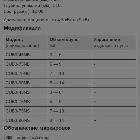
Глубина упаковки (мм): 310.
Вес груза(кг): 12,00
Доступна в мощностях от 4.5 кВт до 9 кВт.
Модификации
Модель
Объем сауны
Управление
(наименование)
м3
отдельный пульт
CUB3-45NB
3 — 6
-
CUB3-75NB
5 — 9
-
CUB3-75NB
7 — 13
-
CUB3-90NB
8 — 14
-
CUB3-45NS
3 — 6
+
CUB3-75NS
5 — 9
+
CUB3-75NS
7 — 13
+
CUB3-90NS
8 — 14
+
Обозначение маркировок
›
NB
- встроенный пульт