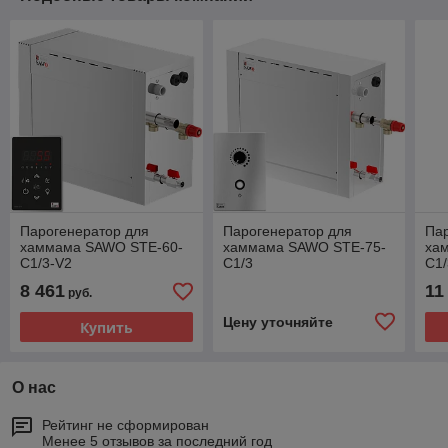
Парогенератор для
Парогенератор для
Па
хаммама SAWO STE-60-
хаммама SAWO STE-75-
ха
С1/3-V2
C1/3
C1
8 461
11
руб.
Цену уточняйте
Купить
О нас
Рейтинг не сформирован
Менее 5 отзывов за последний год