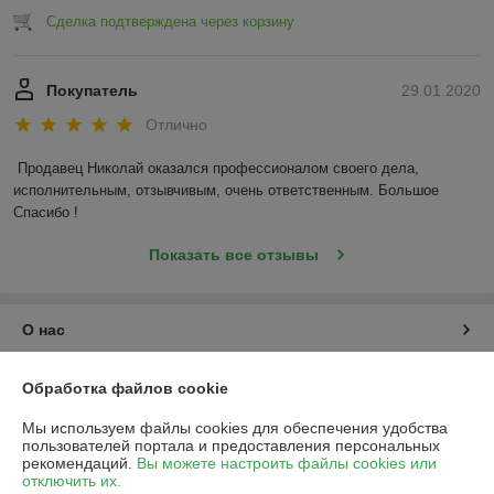
Сделка подтверждена через корзину
Покупатель
29.01.2020
Отлично
Продавец Николай оказался профессионалом своего дела, 
исполнительным, отзывчивым, очень ответственным. Большое 
Спасибо !
Показать все отзывы
О нас
Контакты
Обработка файлов cookie
Мы используем файлы cookies для обеспечения удобства
Доставка и оплата
пользователей портала и предоставления персональных
рекомендаций.
Вы можете настроить файлы cookies или
отключить их.
График работы