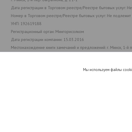
Дата регистрации в Торговом реестре/Реестре бытовых услуг: Н
Номер в Торговом реестре/Реестре бытовых услуг: Не подлежит 
УНП: 192619188
Регистрационный орган: Мингорисолком
Дата регистрации компании: 15.03.2016
Местонахождение книги замечаний и предложений: г. Минск, 1-й пе
Режим работы:
День
Понедельник
Мы используем файлы cooki
Вторник
Среда
Четверг
Пятница
Суббота
Воскресенье