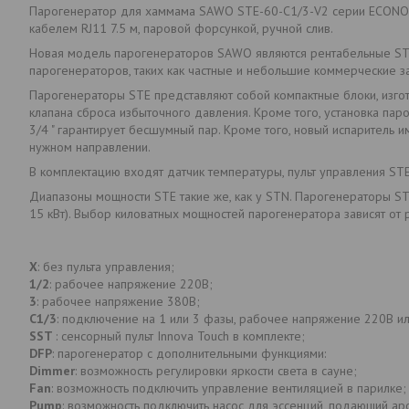
Парогенератор для хаммама SAWO STE-60-C1/3-V2 серии ECONO 
кабелем RJ11 7.5 м, паровой форсункой, ручной слив.
Новая модель парогенераторов SAWO являются рентабельные ST
парогенераторов, таких как частные и небольшие коммерческие з
Парогенераторы STE представляют собой компактные блоки, изгот
клапана сброса избыточного давления. Кроме того, установка пар
3/4 " гарантирует бесшумный пар. Кроме того, новый испаритель и
нужном направлении.
В комплектацию входят датчик температуры, пульт управления STE-
Диапазоны мощности STE такие же, как у STN. Парогенераторы STE 
15 кВт). Выбор киловатных мощностей парогенератора зависят от 
X
: без пульта управления;
1/2
: рабочее напряжение 220В;
3
: рабочее напряжение 380В;
С1/3
: подключение на 1 или 3 фазы, рабочее напряжение 220В и
SST
: сенсорный пульт Innova Touch в комплекте;
DFP
: парогенератор с дополнительными функциями:
Dimmer
: возможность регулировки яркости света в сауне;
Fan
: возможность подключить управление вентиляцией в парилке;
Pump
: возможность подключить насос для эссенций, подающий а