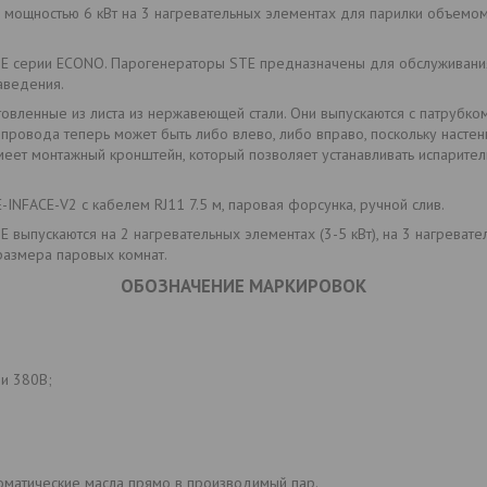
мощностью 6 кВт на 3 нагревательных элементах для парилки объемо
E серии ECONO. Парогенераторы STE предназначены для обслуживани
аведения.
овленные из листа из нержавеющей стали. Они выпускаются с патрубк
опровода теперь может быть либо влево, либо вправо, поскольку наст
меет монтажный кронштейн, который позволяет устанавливать испарител
INFACE-V2 с кабелем RJ11 7.5 м, паровая форсунка, ручной слив.
выпускаются на 2 нагревательных элементах (3-5 кВт), на 3 нагреватель
размера паровых комнат.
ОБОЗНАЧЕНИЕ МАРКИРОВОК
ли 380В;
роматические масла прямо в производимый пар.