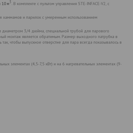
3
м
. В комплекте с пультом управления STE-INFACE-V2, с
10 м
я хаммамов и парилок с умеренным использованием
ом диаметром 3/4 дюйма, специальной трубой для парового
енный монтаж является обратимым. Размер выходного патрубка в
ь так, чтобы выпускное отверстие для пара всегда показывалось в
ных элементах (4,5-7,5 кВт) и на 6 нагревательных элементах (9-