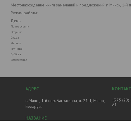
Местонахождение книги замечаний и предложений: г. Минск, 1-й пе
Режим работы:
День
Понедельник
Вторник
Среда
Четверг
Пятница
Суббота
Воскресенье
+375 (29)
г. Минск, 1-й пер. Багратиона, д. 21-1, Минск,
А1
Беларусь
Магазин Печное и Отопительное