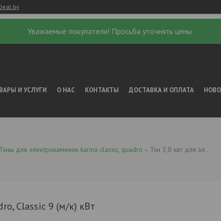
Deal.by
Уважаемые покупатели! Просьба уточнять цены.
ВАРЫ И УСЛУГИ
О НАС
КОНТАКТЫ
ДОСТАВКА И ОПЛАТА
НОВ
Тэны для электрокаменок karina classic, quadro
Тэн 3,0 квт для электрокаменок каrina quadro, classic 9 (м/к) квт
, Classic 9 (м/к) кВт