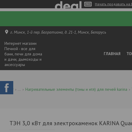
Начать продавать на 
г. Минск, 1-й пер. Багратиона, д. 21-1, Минск, Беларусь
Интернет магазин
Печной - все для
бани, печи для дома
ГЛАВНАЯ
ТО
и дачи, дымоходы и
аксессуары
...
Нагревательные элементы (тэны и нтл) для печей karina
ТЭН 3,0 кВт для электрокаменок КАRINA Quadro