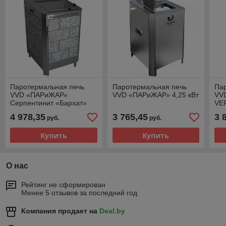
Паротермальная печь
Паротермальная печь
Па
VVD «ПАРиЖАР»
VVD «ПАРиЖАР» 4,25 кВт
VV
Серпентинит «Бархат»
VER
6,25 кВт
4 978,35
3 765,45
3 
руб.
руб.
Купить
Купить
О нас
Рейтинг не сформирован
Менее 5 отзывов за последний год
Компания продает на
Deal.by