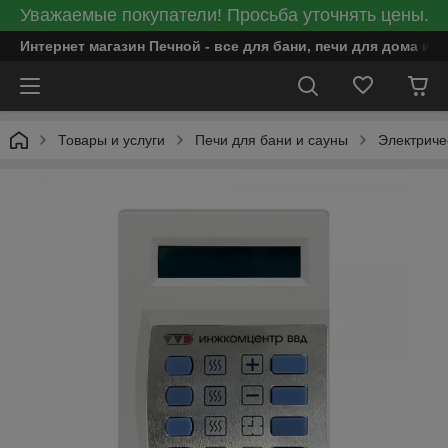
Уважаемые покупатели! Просьба уточнять цены.
Интернет магазин Печной - все для бани, печи для дома и
Товары и услуги
Печи для бани и сауны
Электриче