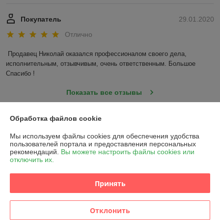
Покупатель
29.01.2020
Отлично
Продавец Николай оказался профессионалом своего дела, 
исполнительным, отзывчивым, очень ответственным. Большое 
Спасибо !
Показать все отзывы
Обработка файлов cookie
О нас
Мы используем файлы cookies для обеспечения удобства
пользователей портала и предоставления персональных
Контакты
рекомендаций.
Вы можете настроить файлы cookies или
отключить их.
Доставка и оплата
Принять
График работы
Отклонить
Полная версия сайта