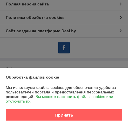
Полная версия сайта
Политика обработки cookies
Сайт создан на платформе Deal.by
Информация для покупателя
Обработка файлов cookie
Индивидуальный предприниматель:
ИП Марегаспарян Светлана
Михайловна
г. Минск, 1-й пер. Багратиона, д. 21-1
Мы используем файлы cookies для обеспечения удобства
пользователей портала и предоставления персональных
Регистрационный номер ЕГР: 192619188
рекомендаций.
Вы можете настроить файлы cookies или
отключить их.
УНП: 192619188
Регистрационный орган: Мингорисолком
Принять
Дата регистрации компании: 15.03.2016