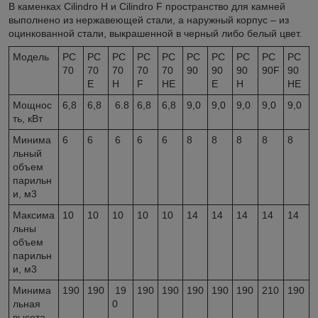
В каменках Cilindro H и Cilindro F пространство для камней
выполнено из нержавеющей стали, а наружный корпус – из
оцинкованной стали, выкрашенной в черный либо белый цвет.
Модель
PC
PC
PC
PC
PC
PC
PC
PC
PC
PC
70
70
70
70
70
90
90
90
90F
90
E
H
F
HE
E
H
HE
Мощнос
6,8
6,8
6.8
6,8
6,8
9,0
9,0
9,0
9,0
9,0
ть, кВт
Минима
6
6
6
6
6
8
8
8
8
8
льный
объем
парильн
и, м
3
Максима
10
10
10
10
10
14
14
14
14
14
льны
объем
парильн
и, м
3
Минима
190
190
19
190
190
190
190
190
210
190
льная
0
высота