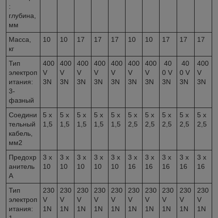
:
глубина,
мм
Масса,
10
10
17
17
17
10
10
17
17
17
кг
Тип
400
400
400
400
400
400
400
40
40
400
электроп
V
V
V
V
V
V
V
0 V
0 V
V
итания:
3N
3N
3N
3N
3N
3N
3N
3N
3N
3N
3-
фазный
Соедини
5 x
5 x
5 x
5 x
5 x
5 x
5 x
5 x
5 x
5 x
тельный
1,5
1,5
1,5
1,5
1,5
2,5
2,5
2,5
2,5
2,5
кабель,
мм
2
Предохр
3 x
3 x
3 x
3 x
3 x
3 x
3 x
3 x
3 x
3 x
анитель
10
10
10
10
10
16
16
16
16
16
A
Тип
230
230
230
230
230
230
230
230
230
230
электроп
V
V
V
V
V
V
V
V
V
V
итания:
1N
1N
1N
1N
1N
1N
1N
1N
1N
1N
1-