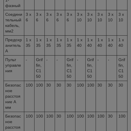
фазный
Соедини
3 x
3 x
3 x
3 x
3 x
3 x
3 x
3 x
3 x
3 x
тельный
6
6
6
6
6
10
10
10
10
10
кабель,
мм
2
Предохр
1 x
1 x
1 x
1 x
1 x
1 x
1 x
1 x
1 x
1 x
анитель
35
35
35
35
35
40
40
40
40
40
A
Пульт
-
Grif
-
-
Grif
-
Grif
-
-
Grif
управле
fin,
fin,
fin,
fin,
ния
C1
C1
C1
C1
50
50
50
50
Безопас
100
100
30
30
30
100
100
30
30
30
ное
расстоя
ние A
мм
Безопас
100
100
100
30
100
100
100
100
30
100
ное
расстоя