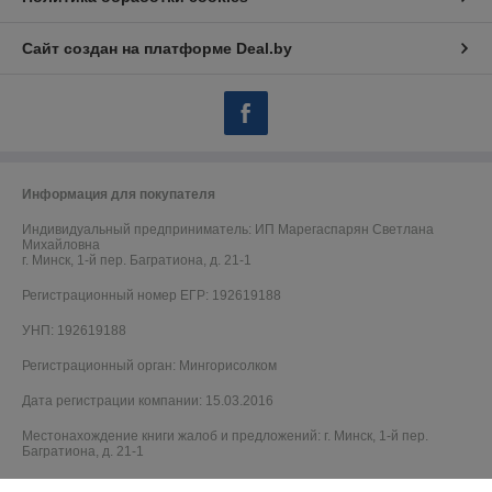
Сайт создан на платформе Deal.by
Информация для покупателя
Индивидуальный предприниматель:
ИП Марегаспарян Светлана
Михайловна
г. Минск, 1-й пер. Багратиона, д. 21-1
Регистрационный номер ЕГР: 192619188
УНП: 192619188
Регистрационный орган: Мингорисолком
Дата регистрации компании: 15.03.2016
Местонахождение книги жалоб и предложений: г. Минск, 1-й пер.
Багратиона, д. 21-1