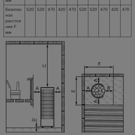
мм
Безопас
520
520
470
420
470
520
520
470
420
470
ное
расстоя
ние F
мм