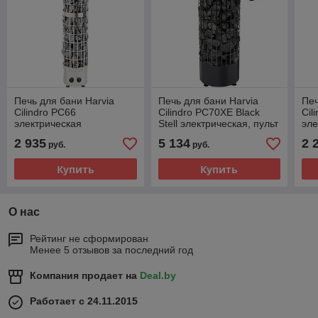
Печь для бани Harvia
Печь для бани Harvia
Печ
Cilindro PC66
Cilindro PC70XE Black
Cil
электрическая
Stell электрическая, пульт
эле
в комплекте
2 935
5 134
2 
руб.
руб.
Купить
Купить
О нас
Рейтинг не сформирован
Менее 5 отзывов за последний год
Компания продает на
Deal.by
Работает с 24.11.2015