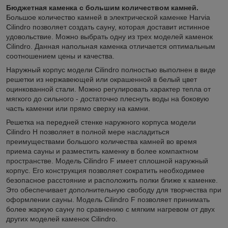
Бюджетная каменка с большим количеством камней.
Большое количество камней в электрической каменке Harvia
Cilindro позволяет создать сауну, которая доставит истинное
удовольствие. Можно выбрать одну из трех моделей каменок
Cilindro. Данная напольная каменка отличается оптимальным
соотношением цены и качества.
Наружный корпус модели Cilindro полностью выполнен в виде
решетки из нержавеющей или окрашенной в белый цвет
оцинкованной стали. Можно регулировать характер тепла от
мягкого до сильного - достаточно плеснуть воды на боковую
часть каменки или прямо сверху на камни.
Решетка на передней стенке наружного корпуса модели
Cilindro H позволяет в полной мере насладиться
преимуществами большого количества камней во время
приема сауны и разместить каменку в более компактном
пространстве. Модель Cilindro F имеет сплошной наружный
корпус. Его конструкция позволяет сократить необходимее
безопасное расстояние и расположить полки ближе к каменке.
Это обеспечивает дополнительную свободу для творчества при
оформлении сауны. Модель Cilindro F позволяет принимать
более жаркую сауну по сравнению с мягким нагревом от двух
других моделей каменок Cilindro.