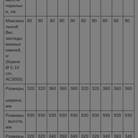
парильн
и, см
Максима
80
90
80
80
90
80
90
80
80
90
льный
Вес
заклады
ваемых
камней,
кг
(Камни
Ø 5-10
cm,
AC3000)
Размеры
320
320
360
360
360
320
320
360
360
360
:
ширина,
мм
Размеры
930
930
930
930
930
930
930
930
930
930
: высота,
мм
Размеры
320
320
340
360
340
320
320
340
360
340