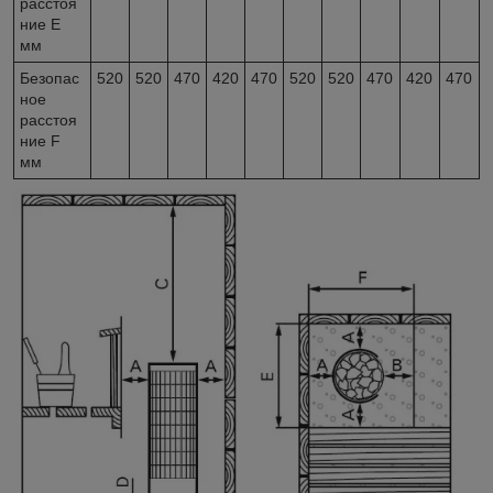
расстоя
ние E
мм
Безопас
520
520
470
420
470
520
520
470
420
470
ное
расстоя
ние F
мм