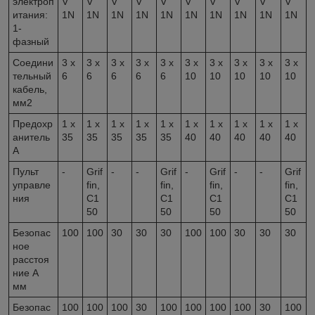
электроп
V
V
V
V
V
V
V
V
V
V
итания:
1N
1N
1N
1N
1N
1N
1N
1N
1N
1N
1-
фазный
Соедини
3 x
3 x
3 x
3 x
3 x
3 x
3 x
3 x
3 x
3 x
тельный
6
6
6
6
6
10
10
10
10
10
кабель,
мм
2
Предохр
1 x
1 x
1 x
1 x
1 x
1 x
1 x
1 x
1 x
1 x
анитель
35
35
35
35
35
40
40
40
40
40
A
Пульт
-
Grif
-
-
Grif
-
Grif
-
-
Grif
управле
fin,
fin,
fin,
fin,
ния
C1
C1
C1
C1
50
50
50
50
Безопас
100
100
30
30
30
100
100
30
30
30
ное
расстоя
ние A
мм
Безопас
100
100
100
30
100
100
100
100
30
100