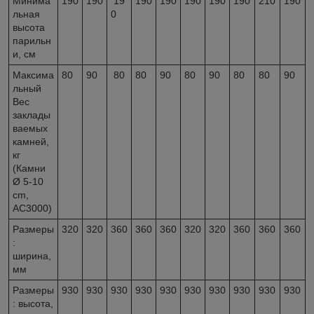
Минима
190
190
19
190
190
190
190
190
210
190
льная
0
высота
парильн
и, см
Максима
80
90
80
80
90
80
90
80
80
90
льный
Вес
заклады
ваемых
камней,
кг
(Камни
Ø 5-10
cm,
AC3000)
Размеры
320
320
360
360
360
320
320
360
360
360
:
ширина,
мм
Размеры
930
930
930
930
930
930
930
930
930
930
: высота,