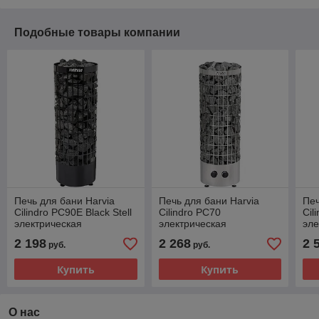
Подобные товары компании
Печь для бани Harvia
Печь для бани Harvia
Печ
Cilindro PC90E Black Stell
Cilindro PC70
Cil
электрическая
электрическая
эле
2 198
2 268
2 
руб.
руб.
Купить
Купить
О нас