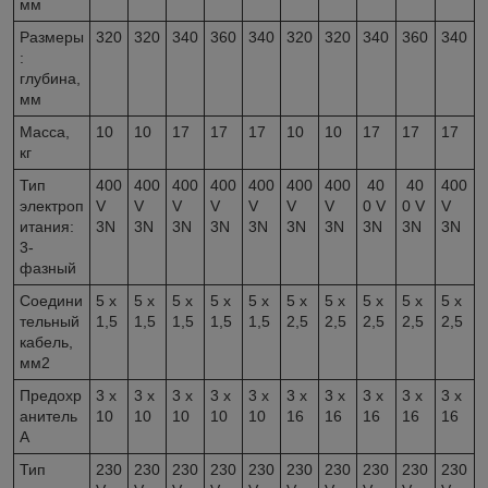
мм
Размеры
320
320
340
360
340
320
320
340
360
340
:
глубина,
мм
Масса,
10
10
17
17
17
10
10
17
17
17
кг
Тип
400
400
400
400
400
400
400
40
40
400
электроп
V
V
V
V
V
V
V
0 V
0 V
V
итания:
3N
3N
3N
3N
3N
3N
3N
3N
3N
3N
3-
фазный
Соедини
5 x
5 x
5 x
5 x
5 x
5 x
5 x
5 x
5 x
5 x
тельный
1,5
1,5
1,5
1,5
1,5
2,5
2,5
2,5
2,5
2,5
кабель,
мм
2
Предохр
3 x
3 x
3 x
3 x
3 x
3 x
3 x
3 x
3 x
3 x
анитель
10
10
10
10
10
16
16
16
16
16
A
Тип
230
230
230
230
230
230
230
230
230
230