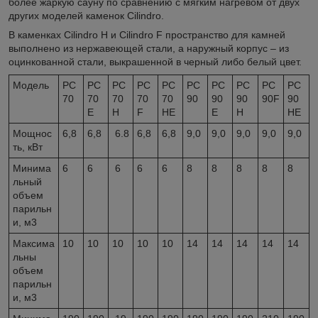
более жаркую сауну по сравнению с мягким нагревом от двух
других моделей каменок Cilindro.
В каменках Cilindro H и Cilindro F пространство для камней
выполнено из нержавеющей стали, а наружный корпус – из
оцинкованной стали, выкрашенной в черный либо белый цвет.
Модель
PC
PC
PC
PC
PC
PC
PC
PC
PC
PC
70
70
70
70
70
90
90
90
90F
90
E
H
F
HE
E
H
HE
Мощнос
6,8
6,8
6.8
6,8
6,8
9,0
9,0
9,0
9,0
9,0
ть, кВт
Минима
6
6
6
6
6
8
8
8
8
8
льный
объем
парильн
и, м
3
Максима
10
10
10
10
10
14
14
14
14
14
льны
объем
парильн
и, м
3