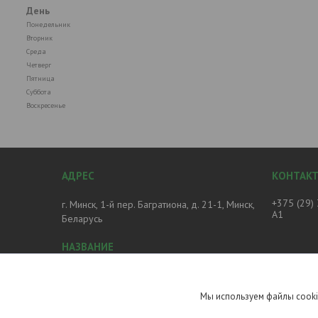
День
Понедельник
Вторник
Среда
Четверг
Пятница
Суббота
Воскресенье
+375 (29)
г. Минск, 1-й пер. Багратиона, д. 21-1, Минск,
А1
Беларусь
Магазин Печное и Отопительное
оборудование
Мы используем файлы cooki