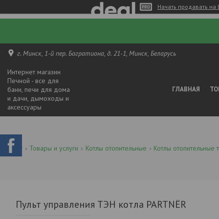
Начать продавать на 
г. Минск, 1-й пер. Багратиона, д. 21-1, Минск, Беларусь
Интернет магазин
Печной - все для
бани, печи для дома
ГЛАВНАЯ
ТО
и дачи, дымоходы и
аксессуары
Товары и услуги
Котлы отопительные
Котлы отопительные 
Пульт управления ТЭН котла PARTNЁR