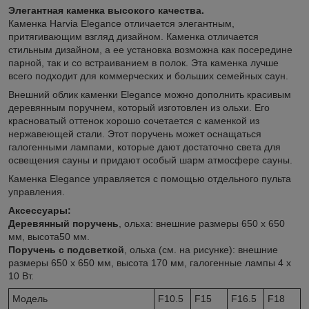
Элегантная каменка высокого качества.
Каменка Harvia Elegance отличается элегантным,
притягивающим взгляд дизайном. Каменка отличается
стильным дизайном, а ее установка возможна как посередине
парной, так и со встраиванием в полок. Эта каменка лучше
всего подходит для коммерческих и больших семейных саун.
Внешний облик каменки Elegance можно дополнить красивым
деревянным поручнем, который изготовлен из ольхи. Его
красноватый оттенок хорошо сочетается с каменкой из
нержавеющей стали. Этот поручень может оснащаться
галогенными лампами, которые дают достаточно света для
освещения сауны и придают особый шарм атмосфере сауны.
Каменка Elegance управляется с помощью отдельного пульта
управления.
Аксессуары:
Деревянный поручень
, ольха: внешние размеры 650 х 650
мм, высота50 мм.
Поручень с подсветкой
, ольха (см. на рисунке): внешние
размеры 650 х 650 мм, высота 170 мм, галогенные лампы 4 х
10 Вт.
Модель
F10.5
F15
F16.5
F18