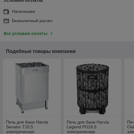
Условия оплаты
Наличными
Безналичный расчет
Все условия оплаты
Подобные товары компании
Печь для бани Harvia
Печь для бани Harvia
Печ
Senator T10,5
Legend PO16,5
Clu
электрическая
электрическая
эле