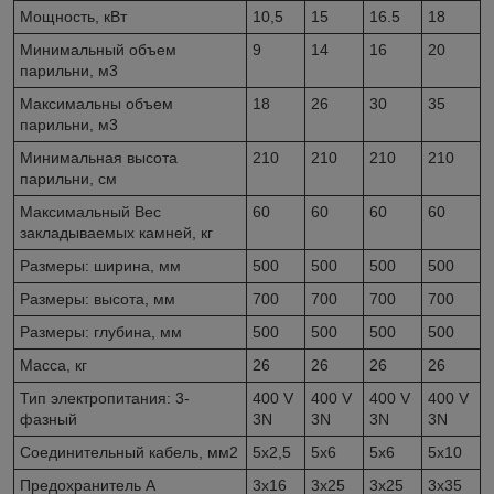
Мощность, кВт
10,5
15
16.5
18
Минимальный объем
9
14
16
20
парильни, м
3
Максимальны объем
18
26
30
35
парильни, м
3
Минимальная высота
210
210
210
210
парильни, см
Максимальный Вес
60
60
60
60
закладываемых камней, кг
Размеры: ширина, мм
500
500
500
500
Размеры: высота, мм
700
700
700
700
Размеры: глубина, мм
500
500
500
500
Масса, кг
26
26
26
26
Тип электропитания: 3-
400 V
400 V
400 V
400 V
фазный
3N
3N
3N
3N
Соединительный кабель, мм
2
5x2,5
5x6
5x6
5x10
Предохранитель A
3x16
3x25
3x25
3x35