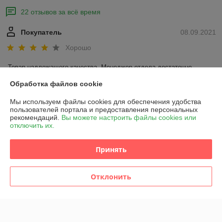
22 отзывов за всё время
Покупатель
08.09.2021
Хорошо
Товар надлежащего качества. Менеджер отдела достаточно 
грамотно и профессионально выполнил свою работу. 
Обработка файлов cookie
Сделка подтверждена через корзину
Мы используем файлы cookies для обеспечения удобства
пользователей портала и предоставления персональных
рекомендаций.
Вы можете настроить файлы cookies или
отключить их.
Покупатель
29.01.2020
Отлично
Принять
Продавец Николай оказался профессионалом своего дела, 
исполнительным, отзывчивым, очень ответственным. Большое 
Отклонить
Спасибо !
Показать все отзывы