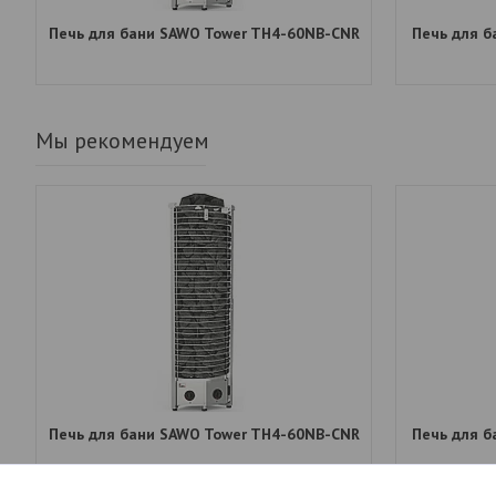
Печь для бани SAWO Tower TH4-60NB-CNR
Печь для 
Мы рекомендуем
Печь для бани SAWO Tower TH4-60NB-CNR
Печь для 
5 401
руб.