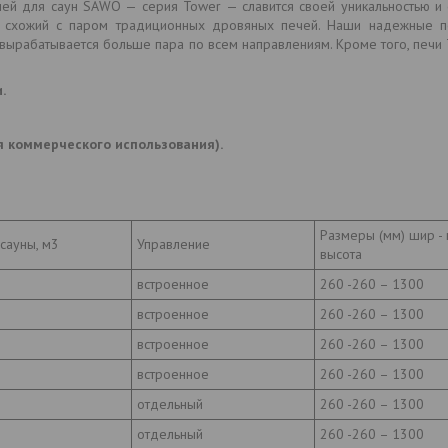
чей для саун SAWO — серия Tower — славится своей уникальностью и 
р, схожий с паром традиционных дровяных печей. Наши надежные п
о вырабатывается больше пара по всем направлениям. Кроме того, печ
.
я коммерческого использования).
Размеры (мм) шир - 
сауны, м3
Управление
высота
встроенное
260 -260 – 1300
встроенное
260 -260 – 1300
встроенное
260 -260 – 1300
встроенное
260 -260 – 1300
отдельный
260 -260 – 1300
отдельный
260 -260 – 1300