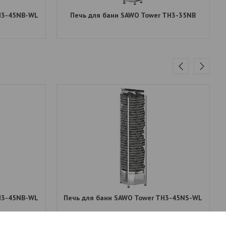
H3-45NB-WL
Печь для бани SAWO Tower TH3-35NB
H3-45NB-WL
Печь для бани SAWO Tower TH3-45NS-WL
3 369
руб.