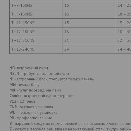
TH9-150NS
15
14 – 2
TH9-180NS
18
18 – 2
TH12-150NS
15
15 – 2
TH12-180NS
18
18 – 3
TH12-210NS
21
22 – 3
TH12-240NS
24
24 – 4
NB
- встроенный пульт
NS, N
- требуется выносной пульт
Ni
- встроенный блок, требуется только панель
MN
- пульт сбоку
MX
- пульт посередине печи
Combi
- встроенный парогенератор
V12
- 12 тэнов
CNR
- угловая установка
WL
- пристенная установка
PR
- профессиональные
В
- наружный кожух их нержавеющей стали, остальные части из оц
Z
- кожух и верхняя решетка из нержавеющей стали, внутри оцинк