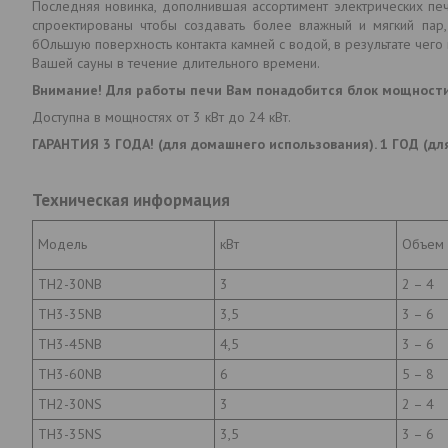
Последняя новинка, дополнившая ассортимент электрических пе
спроектированы чтобы создавать более влажный и мягкий па
бОльшую поверхность контакта камней с водой, в результате чег
Вашей сауны в течение длительного времени.
Внимание! Для работы печи Вам понадобится блок мощности
Доступна в мощностях от 3 кВт до 24 кВт.
ГАРАНТИЯ 3 ГОДА! (для домашнего использования). 1 ГОД (дл
Техническая информация
Модель
кВт
Объем 
TH2-30NB
3
2 – 4
TH3-35NB
3,5
3 – 6
TH3-45NB
4,5
3 – 6
TH3-60NB
6
5 – 8
TH2-30NS
3
2 – 4
TH3-35NS
3,5
3 – 6