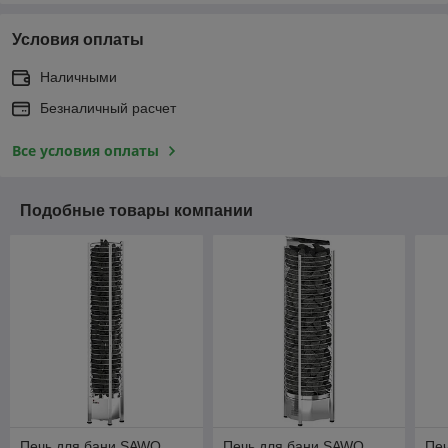
Условия оплаты
Наличными
Безналичный расчет
Все условия оплаты
Подобные товары компании
Печь для бани SAWO
Печь для бани SAWO
Пе