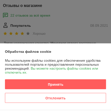
Отзывы о магазине
22 отзывов за всё время
Покупатель
08.09.2021
Хорошо
Товар надлежащего качества. Менеджер отдела достаточно 
грамотно и профессионально выполнил свою работу. 
Обработка файлов cookie
Сделка подтверждена через корзину
Мы используем файлы cookies для обеспечения удобства
пользователей портала и предоставления персональных
рекомендаций.
Вы можете настроить файлы cookies или
отключить их.
Покупатель
29.01.2020
Отлично
Принять
Продавец Николай оказался профессионалом своего дела, 
исполнительным, отзывчивым, очень ответственным. Большое 
Отклонить
Спасибо !
Показать все отзывы