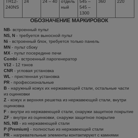
TH12-
24
24 – 40
отдель
545 –
360
220
240NS
ный
545 –
1300
ОБОЗНАЧЕНИЕ МАРКИРОВОК
NB
- встроенный пульт
NS, N
- требуется выносной пульт
Ni
- встроенный блок, требуется только панель
MN
- пульт сбоку
MX
- пульт посередине печи
Combi
- встроенный парогенератор
V12
- 12 тэнов
CNR
- угловая установка
WL
- пристенная установка
PR
- профессиональные
В
- наружный кожух их нержавеющей стали, остальные части
из оцинковки
Z
- кожух и верхняя решетка из нержавеющей стали, внутри
оцинковка
F
- внутри из нержавеющей стали, снаружи защитное покрытие
ZF
- внутри из оцинковки, снаружи защитное покрытие
NS, NB
- из нержавеющей стали
P (Premium)
- полностью из нержавеющей стали
PR
- нагревательные элементы контактируют с камнями