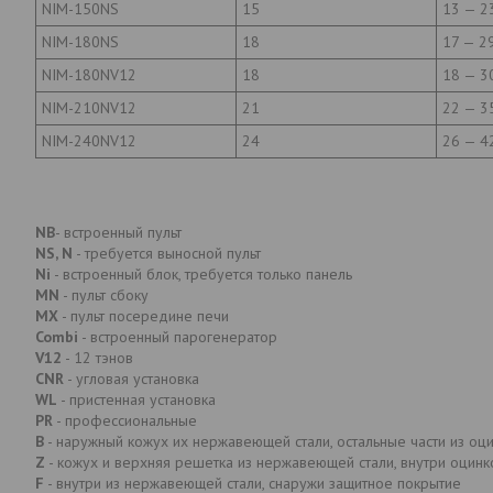
NIM-150NS
15
13 — 2
NIM-180NS
18
17 — 2
NIM-180NV12
18
18 — 3
NIM-210NV12
21
22 — 3
NIM-240NV12
24
26 — 4
NB
- встроенный пульт
NS, N
- требуется выносной пульт
Ni
- встроенный блок, требуется только панель
MN
- пульт сбоку
MX
- пульт посередине печи
Combi
- встроенный парогенератор
V12
- 12 тэнов
CNR
- угловая установка
WL
- пристенная установка
PR
- профессиональные
В
- наружный кожух их нержавеющей стали, остальные части из оц
Z
- кожух и верхняя решетка из нержавеющей стали, внутри оцинк
F
- внутри из нержавеющей стали, снаружи защитное покрытие