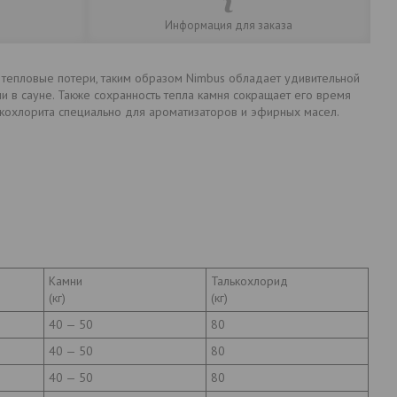
Информация для заказа
я тепловые потери, таким образом Nimbus обладает удивительной
и в сауне. Также сохранность тепла камня сокращает его время
ькохлорита специально для ароматизаторов и эфирных масел.
Камни
Талькохлорид
(кг)
(кг)
40 — 50
80
40 — 50
80
40 — 50
80