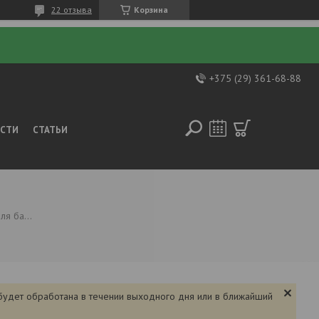
22 отзыва
Корзина
+375 (29) 361-68-88
ОСТИ
СТАТЬИ
Печь для бани sawo nimbus nim-210nv12
 будет обработана в течении выходного дня или в ближайший