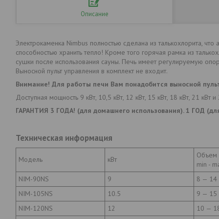
Описание
Электрокаменка Nimbus полностью сделана из талькохлорита, что
способностью хранить тепло! Кроме того горячая рамка из талько
сушки после использования сауны. Печь имеет регулируемую опор
Выносной пульт управления в комплект не входит.
Внимание! Для работы печи Вам понадобится выносной пуль
Доступная мощность 9 кВт, 10,5 кВт, 12 кВт, 15 кВт, 18 кВт, 21 кВт и 
ГАРАНТИЯ 3 ГОДА! (для домашнего использования). 1 ГОД (дл
Техническая информация
Объем 
Модель
кВт
min - m
NIM-90NS
9
8 — 14
NIM-105NS
10.5
9 — 15
NIM-120NS
12
10 — 1