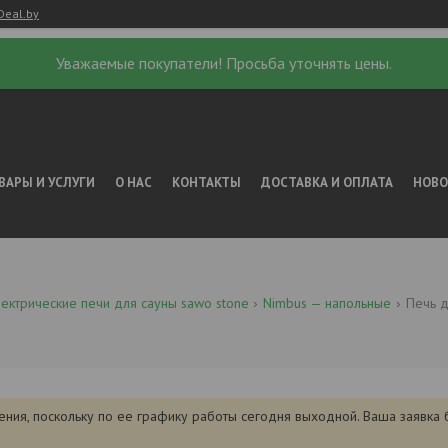
Deal.by
Уважаемые покупатели! Просьба уточнять цены.
ВАРЫ И УСЛУГИ
О НАС
КОНТАКТЫ
ДОСТАВКА И ОПЛАТА
НОВ
ектрические печи для сауны sawo stone
Nimbus — напольные
ения, поскольку по ее графику работы сегодня выходной. Ваша заявка