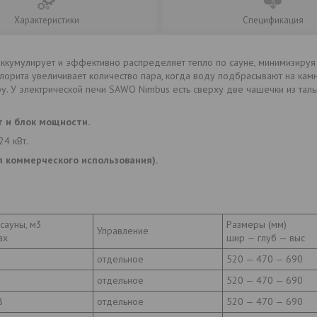
Характеристики
Спецификация
 аккумулирует и эффективно распределяет тепло по сауне, минимизиру
хлорита увеличивает количество пара, когда воду подбрасывают на камн
у. У электрической печи SAWO Nimbus есть сверху две чашечки из тал
т и блок мощности.
24 кВт.
я коммерческого использования).
сауны, м3
Размеры (мм)
Управление
ax
шир — глуб — выс
отдельное
520 — 470 — 690
отдельное
520 — 470 — 690
8
отдельное
520 — 470 — 690