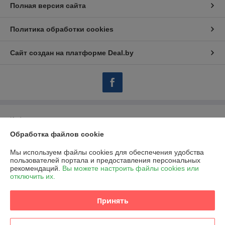
Полная версия сайта
Политика обработки cookies
Сайт создан на платформе Deal.by
Информация для покупателя
Обработка файлов cookie
Индивидуальный предприниматель:
ИП Марегаспарян Светлана
Михайловна
г. Минск, 1-й пер. Багратиона, д. 21-1
Мы используем файлы cookies для обеспечения удобства
пользователей портала и предоставления персональных
Регистрационный номер ЕГР: 192619188
рекомендаций.
Вы можете настроить файлы cookies или
отключить их.
УНП: 192619188
Регистрационный орган: Мингорисолком
Принять
Дата регистрации компании: 15.03.2016