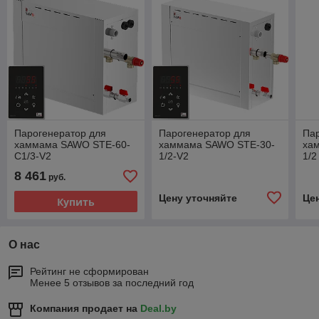
Парогенератор для
Парогенератор для
Па
хаммама SAWO STE-60-
хаммама SAWO STE-30-
ха
С1/3-V2
1/2-V2
1/2
8 461
руб.
Цену уточняйте
Це
Купить
О нас
Рейтинг не сформирован
Менее 5 отзывов за последний год
Компания продает на
Deal.by