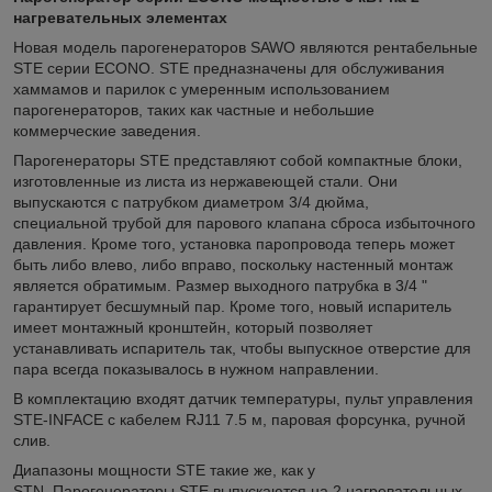
нагревательных элементах
Новая модель парогенераторов SAWO являются рентабельные
STE серии ECONO. STE предназначены для обслуживания
хаммамов и парилок с умеренным использованием
парогенераторов, таких как частные и небольшие
коммерческие заведения.
Парогенераторы STE представляют собой компактные блоки,
изготовленные из листа из нержавеющей стали. Они
выпускаются с патрубком диаметром 3/4 дюйма,
специальной трубой для парового клапана сброса избыточного
давления. Кроме того, установка паропровода теперь может
быть либо влево, либо вправо, поскольку настенный монтаж
является обратимым. Размер выходного патрубка в 3/4 "
гарантирует бесшумный пар. Кроме того, новый испаритель
имеет монтажный кронштейн, который позволяет
устанавливать испаритель так, чтобы выпускное отверстие для
пара всегда показывалось в нужном направлении.
В комплектацию входят датчик температуры, пульт управления
STE-INFACE с кабелем RJ11 7.5 м, паровая форсунка, ручной
слив.
Диапазоны мощности STE такие же, как у
STN. Парогенераторы STE выпускаются на 2 нагревательных