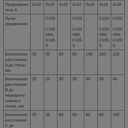
Предохрани
3x10
3x10
3x10
3x10
3x16
3x16
3x16
тель A
Пульт
-
C150
-
C150
-
C150
C150
управления
,
,
,
,
C150
C150
C150
C150
VKK,
VKK,
VKK,
VKK,
C105
C105
C105
C105
S
S
S
S
Безопасное
35
35
50
50
100
100
120
расстояние
A до стены,
мм
Безопасное
20
20
30
30
30
30
40
расстояние
B до
переднего
нижнего
полка, мм
Безопасное
35
35
50
50
80
80
100
расстояние
C до