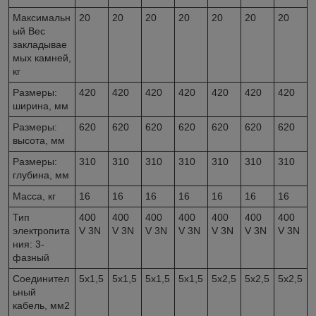
Максимальн
20
20
20
20
20
20
20
ый Вес
закладывае
мых камней,
кг
Размеры:
420
420
420
420
420
420
420
ширина, мм
Размеры:
620
620
620
620
620
620
620
высота, мм
Размеры:
310
310
310
310
310
310
310
глубина, мм
Масса, кг
16
16
16
16
16
16
16
Тип
400
400
400
400
400
400
400
электропита
V 3N
V 3N
V 3N
V 3N
V 3N
V 3N
V 3N
ния: 3-
фазный
Соединител
5x1,5
5x1,5
5x1,5
5x1,5
5x2,5
5x2,5
5x2,5
ьный
кабель, мм
2