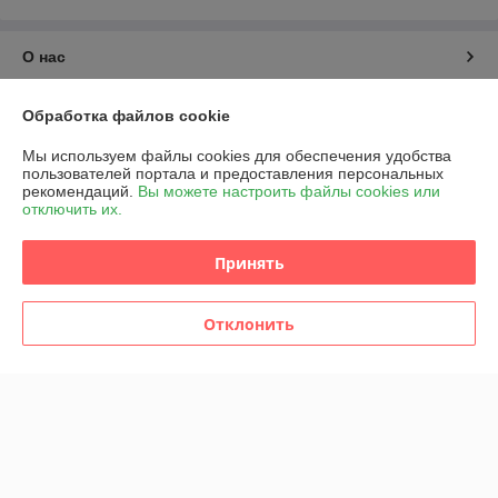
О нас
Контакты
Обработка файлов cookie
Мы используем файлы cookies для обеспечения удобства
Доставка и оплата
пользователей портала и предоставления персональных
рекомендаций.
Вы можете настроить файлы cookies или
отключить их.
График работы
Принять
Полная версия сайта
Политика обработки cookies
Отклонить
Сайт создан на платформе Deal.by