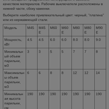
качеством материалов. Рабочие выключатели расположены в
нижней части, сбоку каменки.
Выберите наиболее привлекательный цвет: черный, "платина"
или из нержавеющей стали.
Модель
M45
M45
M60
M60
M80
M80
M90
E
E
E
E
Мощность,
4.5
4.5
6.0
6.0
8.0
8.0
9.0
кВт
Минимальн
3
3
5
5
7
7
8
ый объем
парильни,
м
3
Максимальн
6
6
8
8
12
12
14
ы объем
парильни,
м
3
Минимальн
190
190
190
190
190
190
190
ая высота
парильни,
см