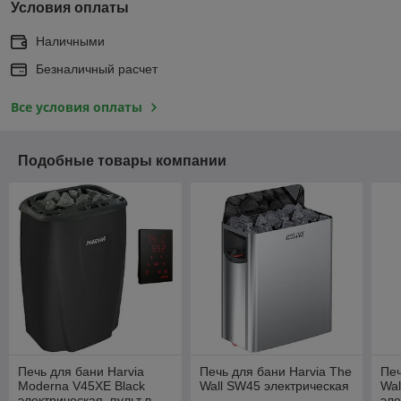
Условия оплаты
Наличными
Безналичный расчет
Все условия оплаты
Подобные товары компании
Печь для бани Harvia
Печь для бани Harvia The
Печ
Moderna V45XE Black
Wall SW45 электрическая
Wa
электрическая, пульт в
эле