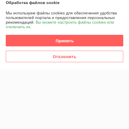
Обработка файлов cookie
Мы используем файлы cookies для обеспечения удобства
О нас
пользователей портала и предоставления персональных
рекомендаций.
Вы можете настроить файлы cookies или
отключить их.
Контакты
Принять
Доставка и оплата
График работы
Отклонить
Полная версия сайта
Политика обработки cookies
Сайт создан на платформе Deal.by