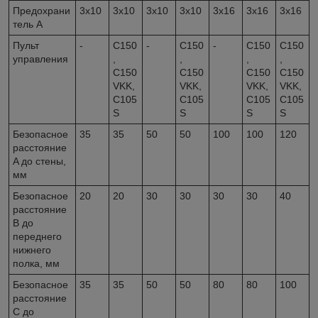
Предохрани
3x10
3x10
3x10
3x10
3x16
3x16
3x16
тель A
Пульт
-
C150
-
C150
-
C150
C150
управления
,
,
,
,
C150
C150
C150
C150
VKK,
VKK,
VKK,
VKK,
C105
C105
C105
C105
S
S
S
S
Безопасное
35
35
50
50
100
100
120
расстояние
A до стены,
мм
Безопасное
20
20
30
30
30
30
40
расстояние
B до
переднего
нижнего
полка, мм
Безопасное
35
35
50
50
80
80
100
расстояние
C до