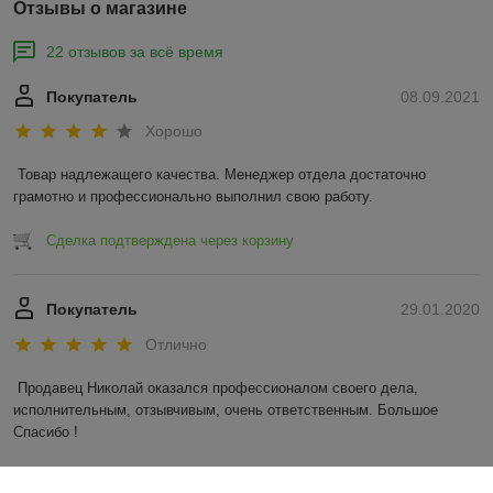
Отзывы о магазине
22 отзывов за всё время
Покупатель
08.09.2021
Хорошо
Товар надлежащего качества. Менеджер отдела достаточно 
грамотно и профессионально выполнил свою работу. 
Сделка подтверждена через корзину
Покупатель
29.01.2020
Отлично
Продавец Николай оказался профессионалом своего дела, 
исполнительным, отзывчивым, очень ответственным. Большое 
Спасибо !
Показать все отзывы