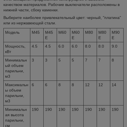
качеством материалов. Рабочие выключатели расположены в
нижней части, сбоку каменки.
Выберите наиболее привлекательный цвет: черный, "платина"
или из нержавеющей стали.
Модель
M45
M45
M60
M60
M80
M80
M90
E
E
E
E
Мощность,
4.5
4.5
6.0
6.0
8.0
8.0
9.0
кВт
Минимальн
3
3
5
5
7
7
8
ый объем
парильни,
м
3
Максимальн
6
6
8
8
12
12
14
ы объем
парильни,
м
3
Минимальн
190
190
190
190
190
190
190
ая высота
парильни,
см