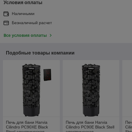
Условия оплаты
Наличными
Безналичный расчет
Все условия оплаты
Подобные товары компании
Печь для бани Harvia
Печь для бани Harvia
Печ
Cilindro PC90XE Black
Cilindro PC90E Black Stell
Cil
Steel электрическая,
электрическая
Ste