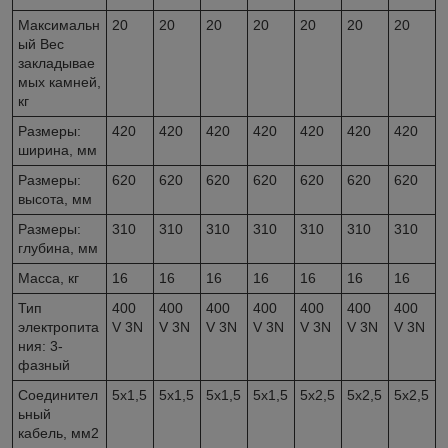
Максимальн
20
20
20
20
20
20
20
ый Вес
закладывае
мых камней,
кг
Размеры:
420
420
420
420
420
420
420
ширина, мм
Размеры:
620
620
620
620
620
620
620
высота, мм
Размеры:
310
310
310
310
310
310
310
глубина, мм
Масса, кг
16
16
16
16
16
16
16
Тип
400
400
400
400
400
400
400
электропита
V 3N
V 3N
V 3N
V 3N
V 3N
V 3N
V 3N
ния: 3-
фазный
Соединител
5x1,5
5x1,5
5x1,5
5x1,5
5x2,5
5x2,5
5x2,5
ьный
кабель, мм
2