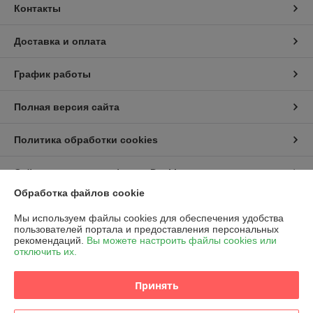
Контакты
Доставка и оплата
График работы
Полная версия сайта
Политика обработки cookies
Сайт создан на платформе Deal.by
Обработка файлов cookie
Мы используем файлы cookies для обеспечения удобства
пользователей портала и предоставления персональных
рекомендаций.
Вы можете настроить файлы cookies или
отключить их.
Информация для покупателя
Принять
Индивидуальный предприниматель:
ИП Марегаспарян Светлана
Михайловна
г. Минск, 1-й пер. Багратиона, д. 21-1