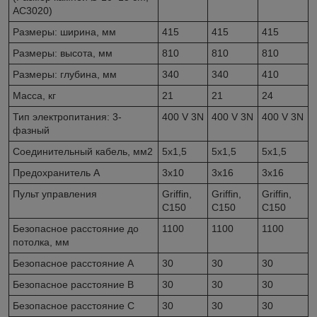
AC3020)
Размеры: ширина, мм
415
415
415
Размеры: высота, мм
810
810
810
Размеры: глубина, мм
340
340
410
Масса, кг
21
21
24
Тип электропитания: 3-
400 V 3N
400 V 3N
400 V 3N
фазный
Соединительный кабель, мм
2
5x1,5
5x1,5
5x1,5
Предохранитель A
3x10
3x16
3x16
Пульт управления
Griffin,
Griffin,
Griffin,
C150
C150
C150
Безопасное расстояние до
1100
1100
1100
потолка, мм
Безопасное расстояние A
30
30
30
Безопасное расстояние B
30
30
30
Безопасное расстояние C
30
30
30