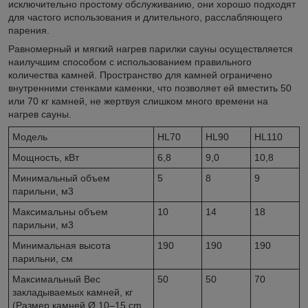
исключительно простому обслуживанию, они хорошо подходят
для частого использования и длительного, расслабляющего
парения.
Равномерный и мягкий нагрев парилки сауны осуществляется
наилучшим способом с использованием правильного
количества камней. Пространство для камней ограничено
внутренними стенками каменки, что позволяет ей вместить 50
или 70 кг камней, не жертвуя слишком много времени на
нагрев сауны.
Модель
HL70
HL90
HL110
Мощность, кВт
6,8
9,0
10,8
Минимальный объем
5
8
9
парильни, м
3
Максимальны объем
10
14
18
парильни, м
3
Минимальная высота
190
190
190
парильни, см
Максимальный Вес
50
50
70
закладываемых камней, кг
(Размер камней Ø 10–15 cm,