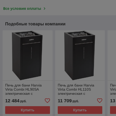
Все условия оплаты
Подобные товары компании
Печь для бани Harvia
Печь для бани Harvia
Печ
Virta Combi HL90SA
Virta Combi HL110S
Vir
электрическая с
электрическая с
эле
парогенератором,
парогенератором
12 484
11 709
13
руб.
руб.
автомат
Купить
Купить