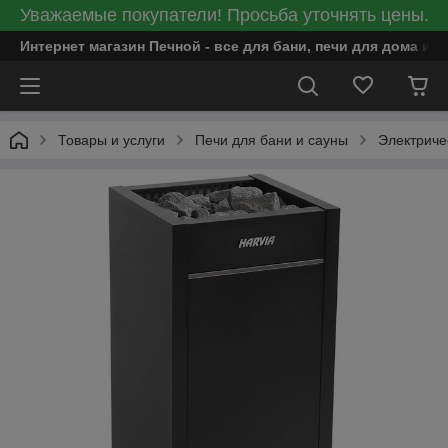
Уважаемые покупатели! Просьба уточнять цены.
Интернет магазин Печной - все для бани, печи для дома и
Товары и услуги
Печи для бани и сауны
Электриче