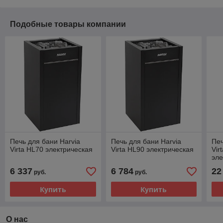
Подобные товары компании
Печь для бани Harvia
Печь для бани Harvia
Печ
Virta HL70 электрическая
Virta HL90 электрическая
Vir
эле
пар
6 337
6 784
22
руб.
руб.
авт
Купить
Купить
О нас