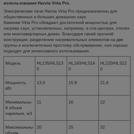
использования Harvia Virta Pro.
Электрические печи Harvia Virta Pro предназначенны для
общественных и больших домашних саун.
Каменки Virta Pro обладают достаточной мощностью для
нагрева саун, установленных, например, в спа-центрах, отелях
или многоквартирных домах. Благодаря своей прочной
конструкции, разделению нагревательных элементов на две
группы и исключительно простому обслуживанию, они хорошо
подходят для интенсивного использования.
Модель
HL135/HLS13
HL160/HLS16
HL220/HLS22
5
0
0
Мощность,
13,5
15,8
21,6
кВт
Минимальны
11
16
22
й объем
парильни, м
3
Максимальны
20
25
32
объем