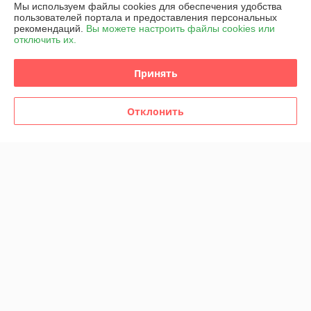
Мы используем файлы cookies для обеспечения удобства
Доставка и оплата
пользователей портала и предоставления персональных
рекомендаций.
Вы можете настроить файлы cookies или
отключить их.
График работы
Принять
Полная версия сайта
Политика обработки cookies
Отклонить
Сайт создан на платформе Deal.by
Информация для покупателя
Индивидуальный предприниматель:
ИП Марегаспарян Светлана
Михайловна
г. Минск, 1-й пер. Багратиона, д. 21-1
Регистрационный номер ЕГР: 192619188