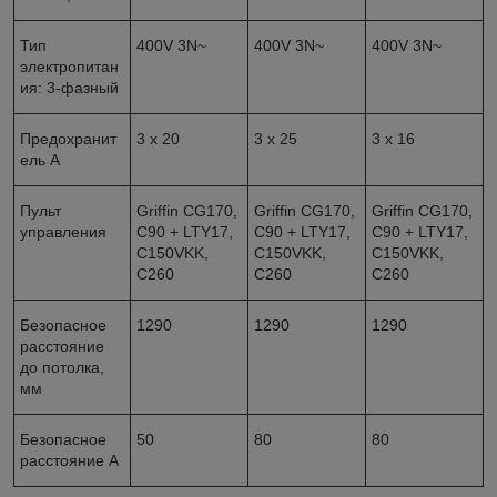
Тип
400V 3N~
400V 3N~
400V 3N~
электропитан
ия: 3-фазный
Предохранит
3 x 20
3 x 25
3 x 16
ель A
Пульт
Griffin CG170,
Griffin CG170,
Griffin CG170,
управления
C90 + LTY17,
C90 + LTY17,
C90 + LTY17,
C150VKK,
C150VKK,
C150VKK,
C260
C260
C260
Безопасное
1290
1290
1290
расстояние
до потолка,
мм
Безопасное
50
80
80
расстояние A