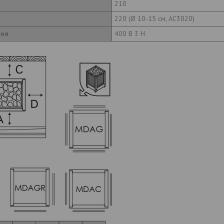
210
220 (Ø 10-15 см, AC3020)
ния
400 В 3 Н