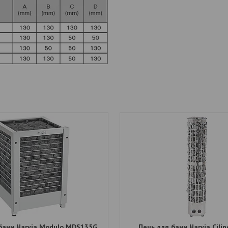
бани Harvia Modulo MDS135G
Печь для бани Harvia Cilin