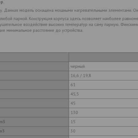
р.
. Данная модель оснащена мощными нагревательными элементами. Он
 любой парной. Конструкция корпуса здесь позволяет наиболее равно
рушительное воздействие высоких температур на саму парную. Финским
е минимальное расстояние до устройства.
черный
16,6 / 19,8
61
45,5
45
130
 m3
15
m3
30