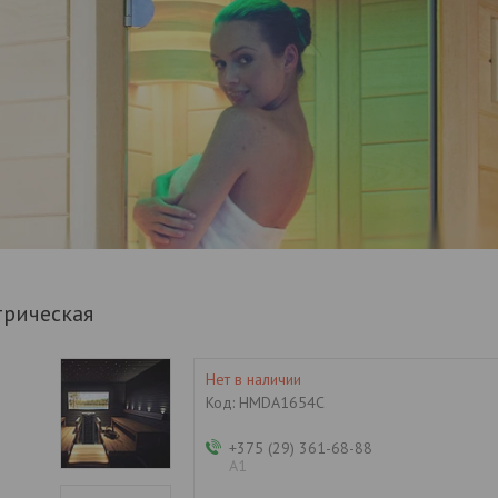
трическая
Нет в наличии
Код:
HMDA1654C
+375 (29) 361-68-88
А1