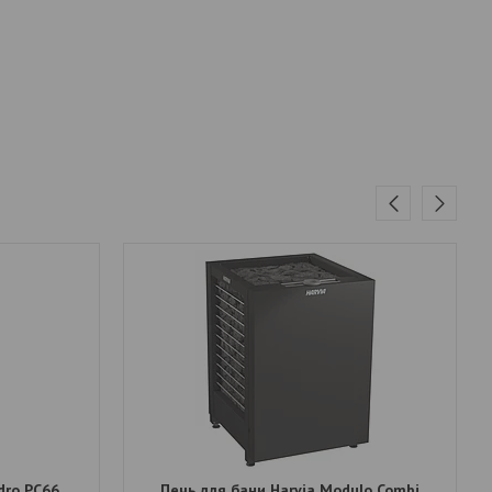
dro PC66
Печь для бани Harvia Modulo Combi