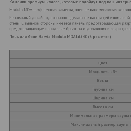
Каменки премиум-класса, которые подойдут под ваш интерье
Modulo MDA — эффектная каменка, внешне напоминающая колонну
Её стильный дизайн однозначно сделает её настоящей изюминкой
стены. С тыльной стороны имеется панель, предотвращающая раз
предотвращающие попадание брызг на отдыхающих и сокращающи
Печь для бани Harvia Modulo MDA1654C (3 решетки)
цвет
Мощность кВт
Вес кг
Глубина см
Ширина см
Высота см
Минимальные размеры сауны
Максимальный размер сауны 