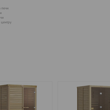
а печи
чи
ечи
о центру