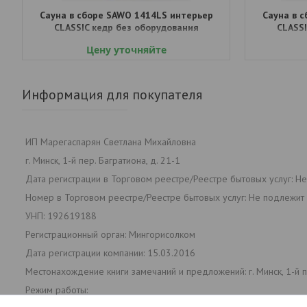
Сауна в сборе SAWO 1414LS интерьер
Сауна в 
CLASSIC кедр без оборудования
CLASSI
Цену уточняйте
Информация для покупателя
ИП Марегаспарян Светлана Михайловна
г. Минск, 1-й пер. Багратиона, д. 21-1
Дата регистрации в Торговом реестре/Реестре бытовых услуг: Н
Номер в Торговом реестре/Реестре бытовых услуг: Не подлежит 
УНП: 192619188
Регистрационный орган: Мингорисолком
Дата регистрации компании: 15.03.2016
Местонахождение книги замечаний и предложений: г. Минск, 1-й пе
Режим работы: