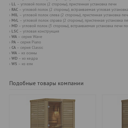
›
LL
– угловой полок (2 стороны), пристенная установка печи
›
RAC
– угловой полок (2 стороны), встраиваемая угловая установк
›
MIL
– угловой полок слева (2 стороны), пристенная установка пе
›
MrL
– угловой полок справа (2 стороны), пристенная установка п
›
MD
– угловой полок (3 стороны), встраиваемая установка печи п
›
LSC
– угловая конструкция
›
WA
– серия Wave
›
PA
– серия Piano
›
CA
– серия Classic
›
WA
– из осины
›
WD
– из кедра
›
WS
– из ели
Подобные товары компании