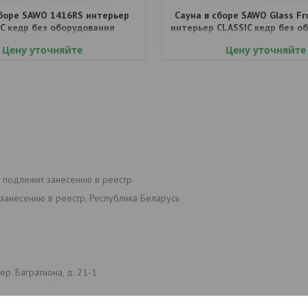
сборе SAWO 1416RS интерьер
Сауна в сборе SAWO Glass Fr
C кедр без оборудования
интерьер CLASSIC кедр без о
Цену уточняйте
Цену уточняйте
е подлежит занесению в реестр
занесению в реестр, Республика Беларусь
р. Багратиона, д. 21-1