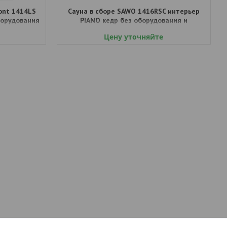
ont 1414LS
Сауна в сборе SAWO 1416RSC интерьер
борудования
PIANO кедр без оборудования и
аксессуаров
Цену уточняйте