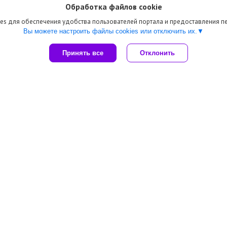
Время работы
Обработка файлов cookie
09:30-18:00
09:30-18:00
es для обеспечения удобства пользователей портала и предоставления 
09:30-18:00
Вы можете настроить файлы cookies или отключить их.
09:30-18:00
09:30-18:00
Принять все
Отклонить
Выходной
Выходной
 361-68-88
Армен