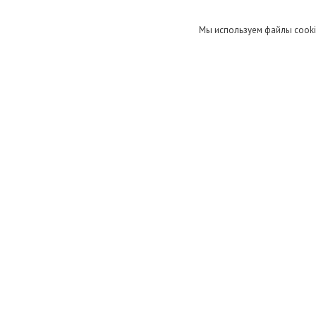
День
Понедельник
Вторник
Мы используем файлы cooki
Среда
Четверг
Пятница
Суббота
Воскресенье
+375 (29)
г. Минск, 1-й пер. Багратиона, д. 21-1, Минск,
А1
Беларусь
Магазин Печное и Отопительное
оборудование