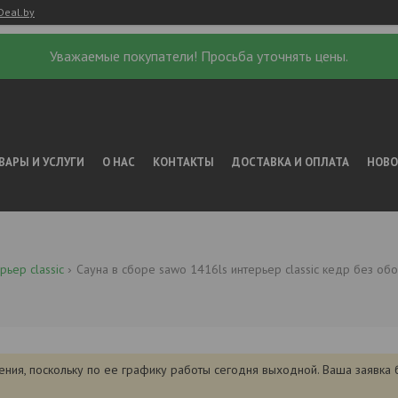
Deal.by
Уважаемые покупатели! Просьба уточнять цены.
ВАРЫ И УСЛУГИ
О НАС
КОНТАКТЫ
ДОСТАВКА И ОПЛАТА
НОВ
рьер classic
Сауна в сборе sawo 1416ls интерьер classic кедр без о
ения, поскольку по ее графику работы сегодня выходной. Ваша заявка