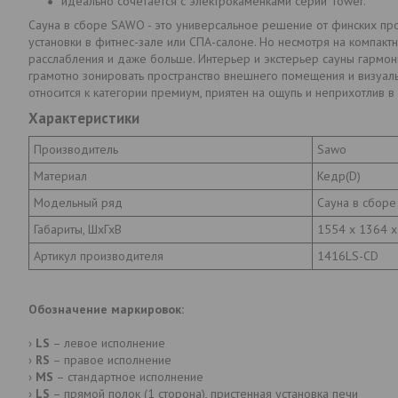
идеально сочетается с электрокаменками серии Tower.
Сауна в сборе SAWO - это универсальное решение от финских пр
установки в фитнес-зале или СПА-салоне. Но несмотря на компак
расслабления и даже больше. Интерьер и экстерьер сауны гармон
грамотно зонировать пространство внешнего помещения и визуал
относится к категории премиум, приятен на ощупь и неприхотлив в 
Характеристики
Производитель
Sawo
Материал
Кедр(D)
Модельный ряд
Сауна в сборе
Габариты, ШхГхВ
1554 x 1364 
Артикул производителя
1416LS-CD
Обозначение маркировок:
›
LS
– левое исполнение
›
RS
– правое исполнение
›
MS
– стандартное исполнение
›
LS
– прямой полок (1 сторона), пристенная установка печи