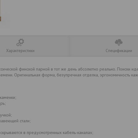
Характеристики
Спецификации
ссической финской парной в тот же день абсолютно реально. Поиски и
емени. Оригинальная форма, безупречная отделка, эргономичность ка
каменки;
рь;
учкой;
жавеющей стали;
 скрываются в предусмотренных кабель-каналах;