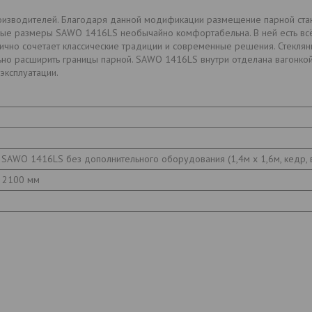
оизводителей. Благодаря данной модификации размещение парной ста
тные размеры SAWO 1416LS необычайно комфортабельна. В ней есть всё
ично сочетает классические традиции и современные решения. Стеклян
ьно расширить границы парной. SAWO 1416LS внутри отделана вагонкой
эксплуатации.
 SAWO 1416LS без дополнительного оборудования (1,4м х 1,6м, кедр,
x 2100 мм