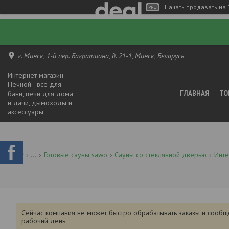
Начать продавать на 
г. Минск, 1-й пер. Багратиона, д. 21-1, Минск, Беларусь
Интернет магазин
Печной - все для
бани, печи для дома
ГЛАВНАЯ
ТО
и дачи, дымоходы и
аксессуары
...
Готовые сауны sawo
Сауны со стеклянной дверью
Инте
Сейчас компания не может быстро обрабатывать заказы и сообщ
рабочий день.