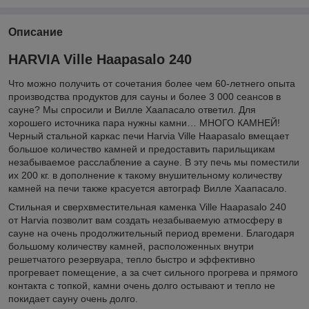
Описание
HARVIA Ville Haapasalo 240
Что можно получить от сочетания более чем 60-летнего опыта
производства продуктов для сауны и более 3 000 сеансов в
сауне? Мы спросили и Вилле Хаапасало ответил. Для
хорошего источника пара нужны камни… МНОГО КАМНЕЙ!
Черный стальной каркас печи Harvia Ville Haapasalo вмещает
большое количество камней и предоставить парильщикам
незабываемое расслабление а сауне. В эту печь мы поместили
их 200 кг. в дополнение к такому внушительному количеству
камней на печи также красуется автограф Вилле Хаапасало.
Стильная и сверхвместительная каменка Ville Haapasalo 240
от Harvia позволит вам создать незабываемую атмосферу в
сауне на очень продолжительный период времени. Благодаря
большому количеству камней, расположенных внутри
решетчатого резервуара, тепло быстро и эффективно
прогревает помещение, а за счет сильного прогрева и прямого
контакта с топкой, камни очень долго остывают и тепло не
покидает сауну очень долго.