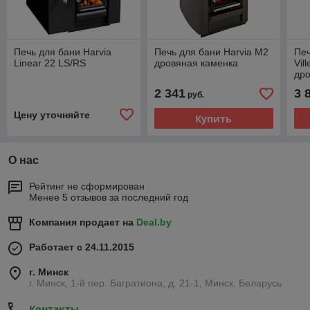
Печь для бани Harvia
Печь для бани Harvia M2
Печ
Linear 22 LS/RS
дровяная каменка
Vil
дро
2 341
3 
руб.
Цену уточняйте
Купить
О нас
Рейтинг не сформирован
Менее 5 отзывов за последний год
Компания продает на
Deal.by
Работает с 24.11.2015
г. Минск
г. Минск, 1-й пер. Багратиона, д. 21-1, Минск, Беларусь
Контакты