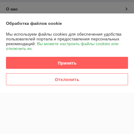
О нас
Контакты
Обработка файлов cookie
Мы используем файлы cookies для обеспечения удобства
Доставка и оплата
пользователей портала и предоставления персональных
рекомендаций.
Вы можете настроить файлы cookies или
отключить их.
График работы
Принять
Полная версия сайта
Отклонить
Политика обработки cookies
Сайт создан на платформе Deal.by
Информация для покупателя