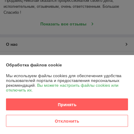
Продавец Николай оказался профессионалом своего дела, 
исполнительным, отзывчивым, очень ответственным. Большое 
Спасибо !
Показать все отзывы
О нас
Контакты
Обработка файлов cookie
Доставка и оплата
Мы используем файлы cookies для обеспечения удобства
пользователей портала и предоставления персональных
рекомендаций.
Вы можете настроить файлы cookies или
График работы
отключить их.
Полная версия сайта
Принять
Политика обработки cookies
Отклонить
Сайт создан на платформе Deal.by