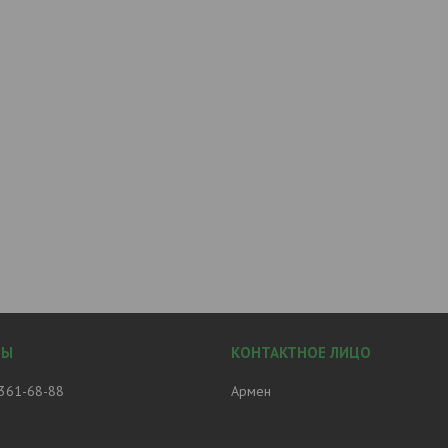
 361-68-88
Армен