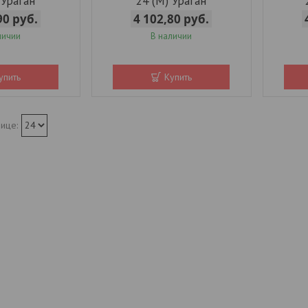
 Ураган
24 (М) Ураган
,90
руб.
4 102,80
руб.
личии
В наличии
упить
Купить