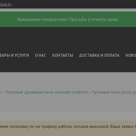
Deal.by
Уважаемые покупатели! Просьба уточнять цены.
ВАРЫ И УСЛУГИ
О НАС
КОНТАКТЫ
ДОСТАВКА И ОПЛАТА
НОВ
ы
Чугунные дровяные печи технолит (гефест)
Чугунные печи гроза у
ения, поскольку по ее графику работы сегодня выходной. Ваша заявка