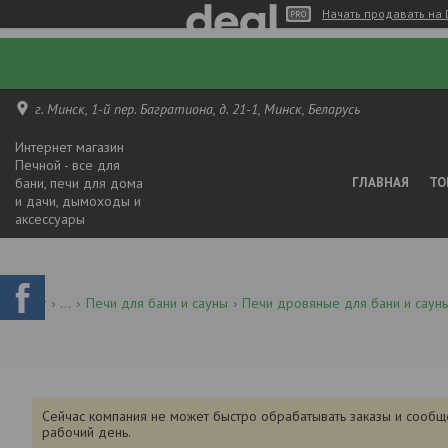
Начать продавать на 
г. Минск, 1-й пер. Багратиона, д. 21-1, Минск, Беларусь
Интернет магазин
Печной - все для
бани, печи для дома
ГЛАВНАЯ
ТО
и дачи, дымоходы и
аксессуары
...
Печи для бани и сауны
Печи дровяные для бани и саун
Сейчас компания не может быстро обрабатывать заказы и сообщ
рабочий день.