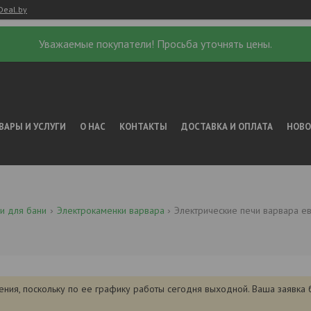
Deal.by
Уважаемые покупатели! Просьба уточнять цены.
ВАРЫ И УСЛУГИ
О НАС
КОНТАКТЫ
ДОСТАВКА И ОПЛАТА
НОВ
и для бани
Электрокаменки варвара
Электрические печи варвара ев
ения, поскольку по ее графику работы сегодня выходной. Ваша заявка