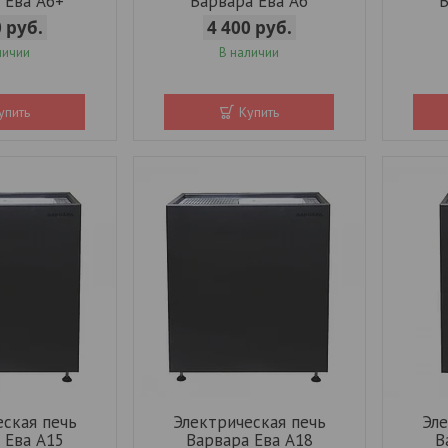
 Ева А6+
Варвара Ева А6
В
0
руб.
4 400
руб.
личии
В наличии
упить
Купить
еская печь
Электрическая печь
Эле
 Ева А15
Варвара Ева А18
В