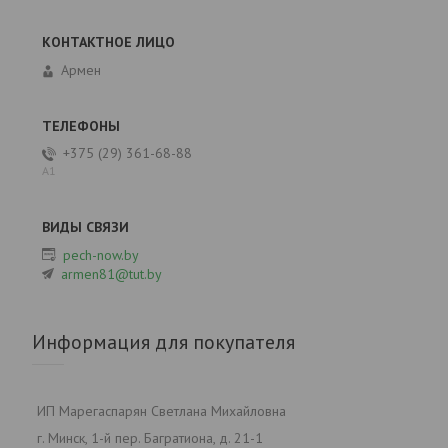
Армен
+375 (29) 361-68-88
А1
pech-now.by
armen81@tut.by
Информация для покупателя
ИП Марегаспарян Светлана Михайловна
г. Минск, 1-й пер. Багратиона, д. 21-1