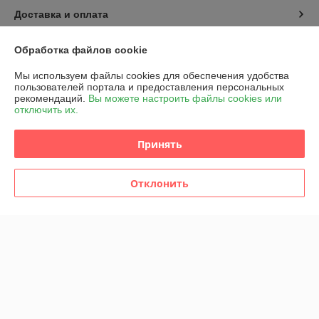
Доставка и оплата
График работы
Обработка файлов cookie
Мы используем файлы cookies для обеспечения удобства
Полная версия сайта
пользователей портала и предоставления персональных
рекомендаций.
Вы можете настроить файлы cookies или
отключить их.
Политика обработки cookies
Принять
Сайт создан на платформе Deal.by
Отклонить
Информация для покупателя
Индивидуальный предприниматель:
ИП Марегаспарян Светлана
Михайловна
г. Минск, 1-й пер. Багратиона, д. 21-1
Регистрационный номер ЕГР: 192619188