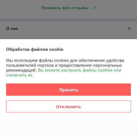
Показать все отзывы
О нас
Контакты
Обработка файлов cookie
Доставка и оплата
Мы используем файлы cookies для обеспечения удобства
пользователей портала и предоставления персональных
рекомендаций.
Вы можете настроить файлы cookies или
График работы
отключить их.
Полная версия сайта
Принять
Политика обработки cookies
Отклонить
Сайт создан на платформе Deal.by