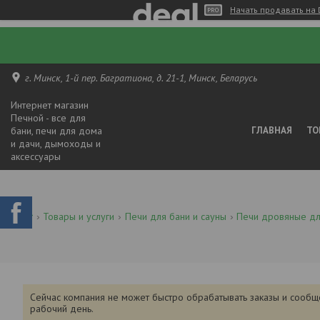
Начать продавать на 
г. Минск, 1-й пер. Багратиона, д. 21-1, Минск, Беларусь
Интернет магазин
Печной - все для
бани, печи для дома
ГЛАВНАЯ
ТО
и дачи, дымоходы и
аксессуары
Товары и услуги
Печи для бани и сауны
Печи дровяные дл
Сейчас компания не может быстро обрабатывать заказы и сообщ
рабочий день.