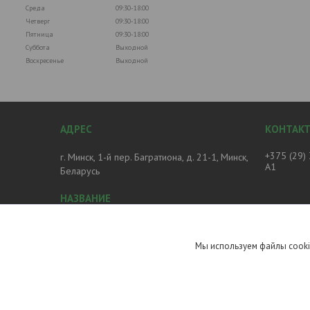
Среда
09:30-18:00
Четверг
09:30-18:00
Пятница
09:30-18:00
Суббота
Выходной
Воскресенье
Выходной
+375 (29)
г. Минск, 1-й пер. Багратиона, д. 21-1, Минск,
А1
Беларусь
Магазин Печное и Отопительное
оборудование
Мы используем файлы cooki