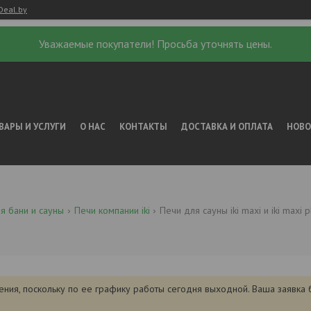
Deal.by
Уважаемые покупатели! Просьба уточнять цены.
ВАРЫ И УСЛУГИ
О НАС
КОНТАКТЫ
ДОСТАВКА И ОПЛАТА
НОВ
я бани и сауны
Печи компании iki
Печи для сауны iki maxi и iki maxi p
ения, поскольку по ее графику работы сегодня выходной. Ваша заявка