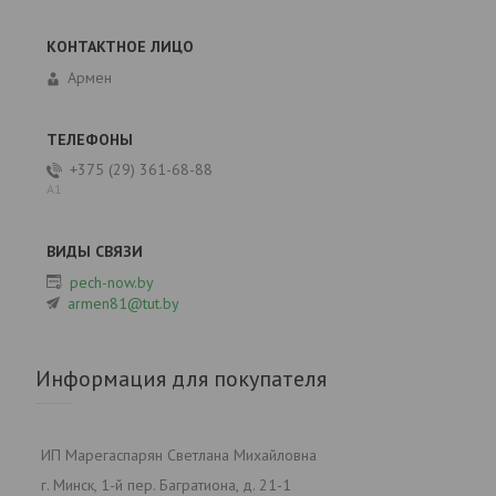
Армен
+375 (29) 361-68-88
А1
pech-now.by
armen81@tut.by
Информация для покупателя
ИП Марегаспарян Светлана Михайловна
г. Минск, 1-й пер. Багратиона, д. 21-1