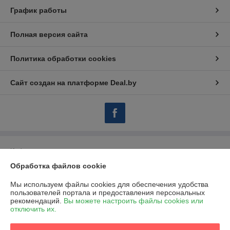
График работы
Полная версия сайта
Политика обработки cookies
Сайт создан на платформе Deal.by
Информация для покупателя
Обработка файлов cookie
Индивидуальный предприниматель:
ИП Марегаспарян Светлана
Михайловна
г. Минск, 1-й пер. Багратиона, д. 21-1
Мы используем файлы cookies для обеспечения удобства
пользователей портала и предоставления персональных
Регистрационный номер ЕГР: 192619188
рекомендаций.
Вы можете настроить файлы cookies или
отключить их.
УНП: 192619188